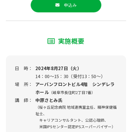
申込み
実施概要
日 時：
2024年8月27日（火）
14：00～15：30（受付13：50～）
場 所：
アーバンフロントビル4階 シンデレラ
ホール
（岐阜市長住町2丁目7番）
講 師：
中原さとみ氏
（桜ヶ丘記念病院 地域連携室主任、精神保健福
祉士、
キャリアコンサルタント、公認心理師、
米国IPSセンター認定IPSスーパーバイザー）