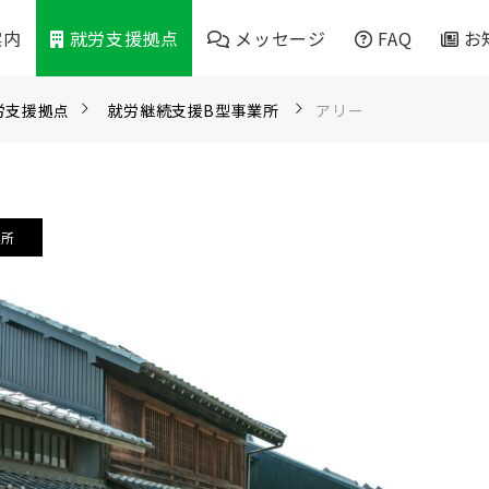
案内
就労支援拠点
メッセージ
FAQ
お
労支援拠点
就労継続支援B型事業所
アリー
アリー
すこやかふぁーむ
シャンツェ
パッソ岐阜校
業所
マイルストーン
パッソ工房岐阜
マイルストーンナガハタ
リブラひかり岐阜
マイルストーンオリタテ
千手の華こねくと