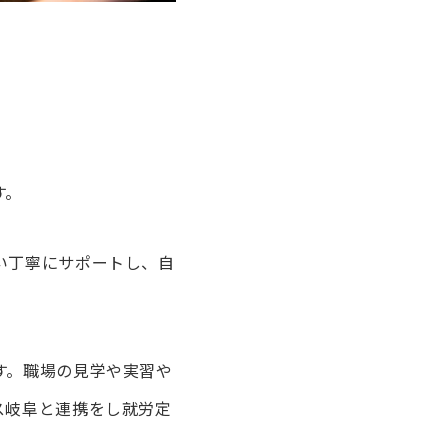
す。
い丁寧にサポートし、自
す。職場の見学や実習や
ス岐阜と連携をし就労定