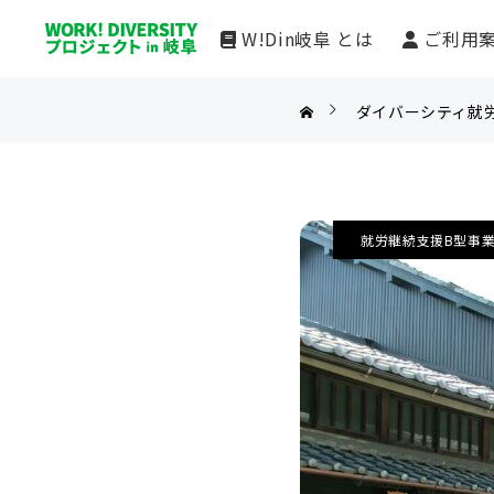
W!Din岐阜 とは
ご利用
ダイバーシティ就
ダイバーシティ就労支援拠点
メッセージ
ウェルテクノスジョブトレーニングセンター岐阜
岐阜市からのメッセージ
工房はばたき
利用者からのメッセージ
就労継続支援B型事
ノックス岐阜
就労支援事業所へのメッセージ
ワークサポートあすなろ