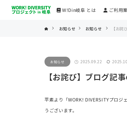
W!Din岐阜 とは
ご利用
お知らせ
お知らせ
【お詫
ダイバーシティ就労支援拠点
メッセージ
ウェルテクノスジョブトレーニングセンター岐阜
岐阜市からのメッセージ
工房はばたき
利用者からのメッセージ
2025.09.22
2025.1
お知らせ
ノックス岐阜
就労支援事業所へのメッセージ
【お詫び】ブログ記事
ワークサポートあすなろ
平素より「WORK! DIVERSITYプ
うございます。