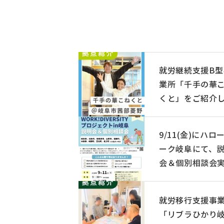
就労継続支援B型
業所「千手の華
くと」をご紹介
す
9/11(金)にハロ
ーク岐阜にて、
会＆個別相談会
のお知らせ
就労移行支援事
「リブラひかり