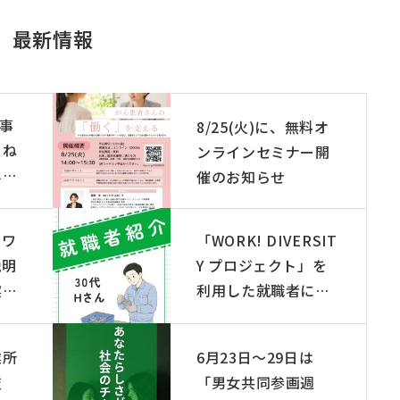
最新情報
事
8/25(火)に、無料オ
こね
ンラインセミナー開
しま
催のお知らせ
ーワ
「WORK! DIVERSIT
説明
Y プロジェクト」を
実施
利用した就職者につ
いて紹介します
業所
6月23日〜29日は
岐
「男女共同参画週