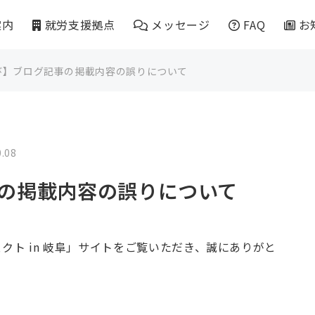
案内
就労支援拠点
メッセージ
FAQ
お
び】ブログ記事の掲載内容の誤りについて
アリー
すこやかふぁーむ
シャンツェ
パッソ岐阜校
0.08
マイルストーン
パッソ工房岐阜
の掲載内容の誤りについて
マイルストーンナガハタ
リブラひかり岐阜
ロジェクト in 岐阜」サイトをご覧いただき、誠にありがと
マイルストーンオリタテ
千手の華こねくと