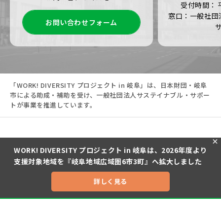
受付時間： 平日
窓口：一般社団
お問い合わせフォーム
「WORK! DIVERSITY プロジェクト in 岐阜」は、日本財団・岐阜
市による助成・補助を受け、一般社団法人サステイナブル・サポー
トが事業を推進しています。
×
WORK! DIVERSITY プロジェクト in 岐阜は、2026年度より
支援対象地域を『岐阜地域広域圏6市3町』へ拡大しました
詳しく見る
Copyright 2023 Sustainable Support
お問い合わせ
お電話
facebook
Instagram