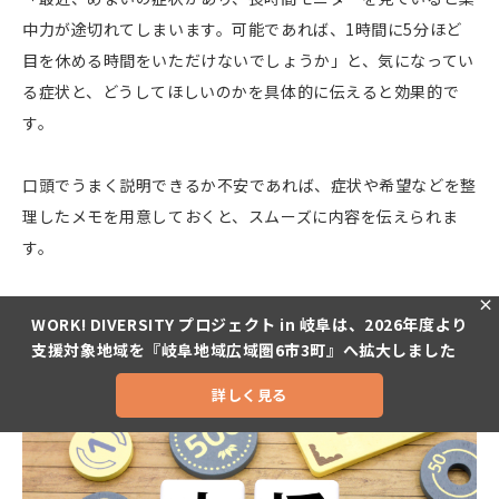
中力が途切れてしまいます。可能であれば、1時間に5分ほど
目を休める時間をいただけないでしょうか」と、気になってい
る症状と、どうしてほしいのかを具体的に伝えると効果的で
す。
口頭でうまく説明できるか不安であれば、症状や希望などを整
理したメモを用意しておくと、スムーズに内容を伝えられま
す。
×
WORK! DIVERSITY プロジェクト in 岐阜は、2026年度より
仕事を休む・辞めるときに使える支援制度
支援対象地域を『岐阜地域広域圏6市3町』へ拡大しました
詳しく見る
お問い合わせ
お電話
facebook
Instagram