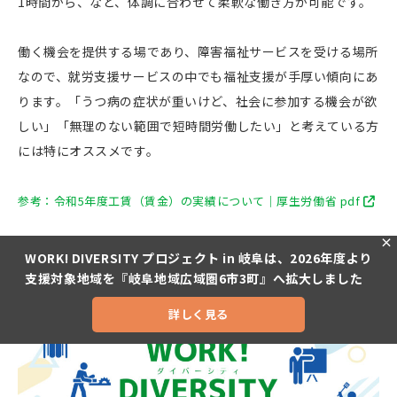
1時間から、など、体調に合わせて柔軟な働き方が可能です。
働く機会を提供する場であり、障害福祉サービスを受ける場所
なので、就労支援サービスの中でも福祉支援が手厚い傾向にあ
ります。「うつ病の症状が重いけど、社会に参加する機会が欲
しい」「無理のない範囲で短時間労働したい」と考えている方
には特にオススメです。
参考：令和5年度工賃（賃金）の実績について｜厚生労働省 pdf
×
WORK! DIVERSITY プロジェクト in 岐阜
WORK! DIVERSITY プロジェクト in 岐阜は、2026年度より
支援対象地域を『岐阜地域広域圏6市3町』へ拡大しました
詳しく見る
お問い合わせ
お電話
facebook
Instagram